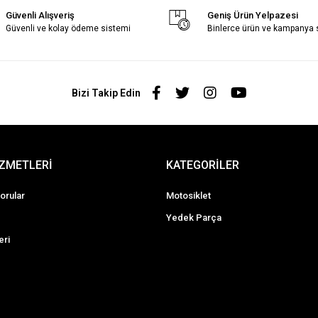
Güvenli Alışveriş
Geniş Ürün Yelpazesi
Güvenli ve kolay ödeme sistemi
Binlerce ürün ve kampanya
Bizi Takip Edin
İZMETLERİ
KATEGORİLER
orular
Motosiklet
Yedek Parça
eri