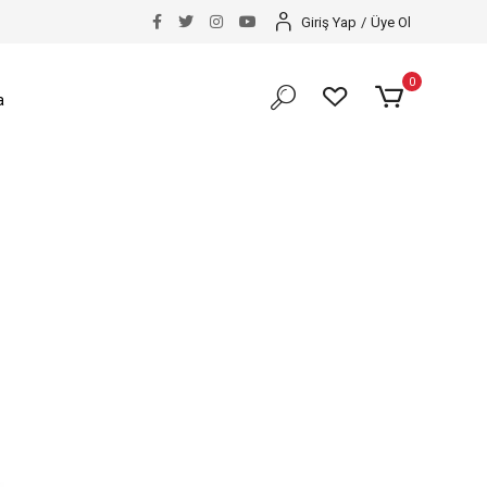
Giriş Yap
/
Üye Ol
0
a