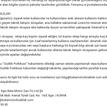
üşteri Hizmetleri’ne, herhangi bir siparişinizle ilgili olarak göndereceğiniz e-p
r alan bilgiler üçüncü şahıslar tarafından görülebilir. Firmamız e-postalarınızda
REZLERİ
azamızı ziyaret eden kullanıcılar ve kullanıcıların web sitesini kullanımı hakkın
si geçen teknik iletişim dosyaları, ana bellekte saklanmak üzere bir internet sit
Teknik iletişim dosyası site hakkında durum ve tercihleri saklayarak İnternet'in ku
m dosyası, siteyi kaç kişinin ziyaret ettiğini, bir kişinin siteyi hangi amaçla, kaç 
e etmeye ve kullanıcılar için özel tasarlanmış kullanıcı sayfalarından dinamik ola
veya e-postanızdan veri veya başkaca herhangi bir kişisel bilgi almak için tasar
çimde tasarlanmıştır ancak kullanıcılar dilerse teknik iletişim dosyasının gelme
imde ayarları değiştirebilirler.
u "Gizlilik Politikası" hükümlerini dilediği zaman sitede yayınlamak veya kulla
. Gizlilik Politikası hükümleri değiştiği takdirde, yayınlandığı tarihte yürürlük kazan
kamız ile ilgili her türlü soru ve önerileriniz için
bilgi@betamotorbisiklet.com
adr
ulaşabilirsiniz.
 Ilgın Beta Motor San.Tic.Ltd.Şti.
tik Mah. Kemal Türeli Cad. No: 14/E Ilgın / KONYA
i@betamotorbisiklet.com
 50 45