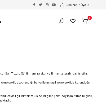
Giriş Yap
/
Üye Ol
0
a
or San.Tic.Ltd.Şti. firmamıza aittir ve firmamız tarafından işletilir.
ıl ve ne şekilde toplandığı, bu verilerin nasıl ve ne şekilde korunduğu
eriyle ilgili bir takım kişisel bilgileri (isim-soy isim, firma bilgileri,
maktadır.