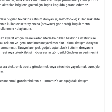
ostalarda, asla kredi kartı numaranızı veya şifrelerinizi yazmayınız. E-
n aktarılan bilgilerin güvenliğini hiçbir koşulda garanti edemez.
daki bilgileri teknik bir iletişim dosyası (Çerez-Cookie) kullanarak elde
esinin kullanıcının tarayıcısına (browser) gönderdiği küçük metin
llanımını kolaylaştırır.
kez ziyaret ettiğini ve ne kadar sitede kaldıkları hakkında istatistiksel
rak reklam ve içerik üretilmesine yardımcı olur. Teknik iletişim dosyası,
lanmamıştır. Tarayıcıların pek çoğu başta teknik iletişim dosyasını
mesi veya teknik iletişim dosyasının gönderildiğinde uyarı verilmesini
nıcılara elektronik posta göndermek veya sitesinde yayınlamak suretiyle
ır.
esine email gönderebilirsiniz. Firmamız’a ait aşağıdaki iletişim