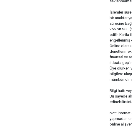
saklanmamak
İşlemler süre
bir anahtar ya
sürecine bağlı
256 bit SSL (
edilir. Kartl
engellenmiş o
Online olarak 
denetlenmekte
finansal ve ad
irtibata geçil
Üye olurken ve
bilgilere ula
mümkün olmaya
Bilgi hattı ve
Bu sayede akl
edinebilirsini
Not: İnternet
yapmadan ürün
online alışver