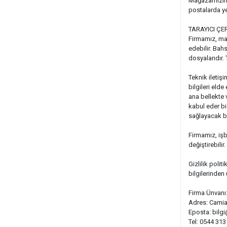
Mağazamızın M
postalarda ye
TARAYICI ÇE
Firmamız, mağ
edebilir. Bah
dosyalarıdır. 
Teknik iletişi
bilgileri eld
ana bellekte 
kabul eder bi
sağlayacak biç
Firmamız, işb
değiştirebilir
Gizlilik politi
bilgilerinden 
Firma Ünvanı:
Adres: Camia
Eposta:
bilg
Tel: 0544 313