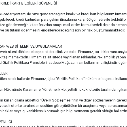
KREDİ KART BİLGİLERİ GÜVENLİĞİ
ail-order yöntemi ile bize göndereceğiniz kimlik ve kredi kart bilgileriniz firmamı
şubilecek kredi kartından para çekim itirazlarına karşı 60 gün süre ile bekletili
bize göndereceğiniz tarafınızdan onaylı mail-order formu bedeli dışında herhan
ir ve bu tutarın ödenmesini engelleyebileceğiniz için bir risk oluşturmamaktadır.
AF WEB SİTELERİ VE UYGULAMALAR
 sitesi dâhilinde başka sitelere link verebilir. Firmamız, bu linkler vasıtasıyla e
 taşımamaktadır. Firmamıza ait sitede yayınlanan reklamlar, reklamcılık yapan iş or
Gizlilik Politikası Prensipleri, sadece Mağazamızın kullanımına ilişkindir, üçü
LLER
ilen sınırlı hallerde Firmamız, işbu "Gizlilik Politikası" hükümleri dışında kullanıcı
n Hükmünde Kararname, Yönetmelik v.b. yetkili hukuki otorite tarafından çıkarıla
 kullanıcılarla akdettiği "Üyelik Sözleşmesi"'nin ve diğer sözleşmelerin gerek
i ve adli otorite tarafından usulüne göre yürütülen bir araştırma veya soruşturmanı
ın hakları veya güvenliklerini korumak için bilgi vermenin gerekli olduğu hallerdir
VENLİĞİ