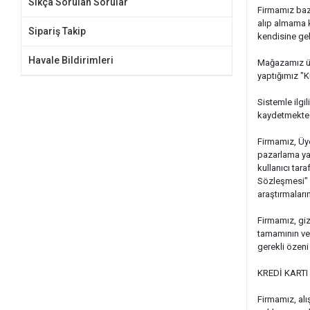
Sıkça Sorulan Sorular
Firmamız bazı
alıp almama k
Sipariş Takip
kendisine gele
Havale Bildirimleri
Mağazamız üze
yaptığımız "K
Sistemle ilgil
kaydetmekte v
Firmamız, Üye
pazarlama yap
kullanıcı tara
Sözleşmesi" i
araştırmaların
Firmamız, giz
tamamının vey
gerekli özeni
KREDİ KARTI
Firmamız, alış