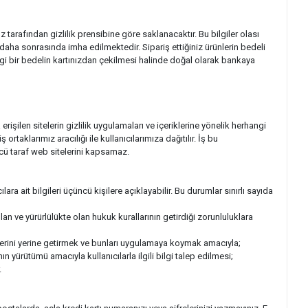
z tarafından gizlilik prensibine göre saklanacaktır. Bu bilgiler olası
p daha sonrasında imha edilmektedir. Sipariş ettiğiniz ürünlerin bedeli
gi bir bedelin kartınızdan çekilmesi halinde doğal olarak bankaya
rişilen sitelerin gizlilik uygulamaları ve içeriklerine yönelik herhangi
taklarımız aracılığı ile kullanıcılarımıza dağıtılır. İş bu
ncü taraf web sitelerini kapsamaz.
lara ait bilgileri üçüncü kişilere açıklayabilir. Bu durumlar sınırlı sayıda
n ve yürürlülükte olan hukuk kurallarının getirdiği zorunluluklara
lerini yerine getirmek ve bunları uygulamaya koymak amacıyla;
n yürütümü amacıyla kullanıcılarla ilgili bilgi talep edilmesi;
.