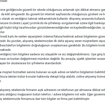
tadır.
cine girdiğinizde güvenli bir sitede olduğunuzu anlamak için dikkat etmeniz gerek
 da kilit simgesidir. Bu güvenli bir internet sayfasında olduğunuzu gösterir ve her
 olarak ve verdiğiniz talimat istikametinde kullanılır. Alışveriş sırasında kullanılan
Secure Sockets Layer) protokolü ile şifrelenip sorgulanmak üzere ilgili bankaya ula
a ilgili hiçbir bilgi tarafımızdan görüntülenemediğinden ve kaydedilmediğinden, ü
lur.
kredi kartı ile verilen siparişlerin ödeme/fatura/teslimat adresi bilgilerinin güven
dir. Bu yüzden, alışveriş sitelerimizden ilk defa sipariş veren müşterilerin sipa
res/telefon bilgilerinin doğruluğunun onaylanması gereklidir. Bu bilgilerin kontrol
mektedir.
rdiğiniz tüm bilgilere sadece siz ulaşabilir ve siz değiştirebilirsiniz. Üye giriş b
şması ve bunları değiştirmesi mümkün değildir. Bu amaçla, üyelik işlemleri sırasın
n bir uluslararası bir şifreleme standardıdır.
ya müşteri hizmetleri servisi bulunan ve açık adres ve telefon bilgilerinin belirti
ınıza takılan bütün konular hakkında detaylı bilgi alabilir, online alışveriş hizm
z.
 alışveriş sitelerinde firmanın açık adresinin ve telefonun yer almasına dikkat ed
ü aldığınız mağazanın bütün telefon / adres bilgilerini not edin. Eğer güvenmi
iş sitelerimizde firmamıza dair tüm bilgiler ve firma yeri belirtilmiştir.