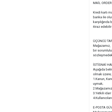
MAİL ORDER 
Kredi kartı m
banka ile olu
karşılığında 
itiraz edebil
ÜÇÜNCÜ TAR
Mağazamız, web
bir sorumluluk
sözleşmedeki 
İSTİSNAİ HA
Aşağıda belirt
olmak üzere;
1.Kanun, Kanu
uymak;
2.Mağazamızın
3.Yetkili idar
4.Kullanıcılar
E-POSTA GÜ