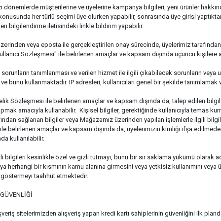
 dönemlerde müşterilerine ve üyelerine kampanya bilgileri, yeni ürünler hakkında 
onusunda her türlü seçimi üye olurken yapabilir, sonrasında üye girişi yaptıkta
n bilgilendirme iletisindeki linkle bildirim yapabilir.
rinden veya eposta ile gerçekleştirilen onay sürecinde, üyelerimiz tarafından m
ullanıcı Sözleşmesi" ile belirlenen amaçlar ve kapsam dışında üçüncü kişilere 
i sorunların tanımlanması ve verilen hizmet ile ilgili çıkabilecek sorunların veya
e bunu kullanmaktadır. IP adresleri, kullanıcıları genel bir şekilde tanımlamak
lik Sözleşmesi ile belirlenen amaçlar ve kapsam dışında da, talep edilen bilgile
mak amacıyla kullanabilir. Kişisel bilgiler, gerektiğinde kullanıcıyla temas kurma
fından sağlanan bilgiler veya Mağazamız üzerinden yapılan işlemlerle ilgili bilgile
le belirlenen amaçlar ve kapsam dışında da, üyelerimizin kimliği ifşa edilmeden 
da kullanılabilir.
li bilgileri kesinlikle özel ve gizli tutmayı, bunu bir sır saklama yükümü olarak a
a herhangi bir kısmının kamu alanına girmesini veya yetkisiz kullanımını veya üç
 göstermeyi taahhüt etmektedir.
 GÜVENLİĞİ
veriş sitelerimizden alışveriş yapan kredi kartı sahiplerinin güvenliğini ilk pland