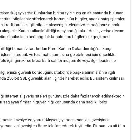
en iki şey vardır. Bunlardan biri tarayıcınızın en alt satırında bulunan
 türlü bilgileriniz şifrelenerek korunur. Bu bilgiler, ancak satış işlemleri
 kredi kartı ile ilgili bilgiler alışveriş sitelerimizden bağımsız olarak
ştırılır. Kartın kullanılabilirliği onaylandığı takdirde alışverişe devam
çüncü şahısların herhangi bir koşulda bu bilgileri ele geçirmesi
ilirliği firmamiz tarafından Kredi Kartları Dolandırıcılığı'na karşı
rişlerinin tedarik ve teslimat aşamasına gelebilmesi için öncelikle
ü için gerekirse kredi kartı sahibi müşteri ile veya ilgili banka ile
ilgilerinizi güvenli koruduğunuz takdirde başkalarının sizinle ilgili
da 256 bit SSL güvenlik alanı içinde hareket edilir. Bu sistem kırılması
ldiği İnternet alışveriş siteleri günümüzde daha fazla tercih edilmektedir.
eti sağlayan firmanın güvenirliği konusunda daha sağlıklı bilgi
ilmesini tavsiye ediyoruz. Alışveriş yapacaksanız alışverişinizi
yorsanız alışverişten önce telefon ederek teyit edin. Firmamıza ait tüm