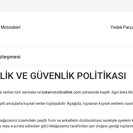
Motosiklet
Yedek Parç
Sözleşmesi
İLİK VE GÜVENLİK POLİTİKASI
verilen tüm servisler ve
betamotorbisiklet.com
adresinde kayıtlı Ilgın Beta Mot
tli amaçlarla kişisel veriler toplayabilir. Aşağıda, toplanan kişisel verilerin nas
ğazamız üzerindeki çeşitli form ve anketlerin doldurulması suretiyle üyelerin kendil
s veya e-posta adresleri gibi) Mağazamız tarafından işin doğası gereği toplan